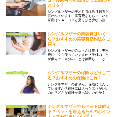
とりを！
シングルマザーの平均月収は約月16万と
言われています。養育費をもらっている
家庭は２４．３％と驚くほど少ない割合
ですね。手当などをもらってもなかなか
生活にゆとりが出ない・・もっと稼ぎた
いけ子供との時間も大事にしたい・・と
シングルマザーの美容費はいく
シングルマザー
お悩みの方に、シングルマザーでもでき
ら？おすすめの美容費節約法をご
るお勧めの副業をご紹介します。
紹介！
シングルマザーのみなさんは毎月、美容
費にいくら使っていますか？子供のこと
が優先で、自分のことは後回し・・とな
っているみなさんも多いのではないでし
ょうか？忙しくて美容に使っている時間
もお金もない！という皆さん。久々に鏡
シングルマザーの保険はどうして
シングルマザー
でよくよく自分の顔を見てみたら・・あ
る？おすすめの保険はこれ！
れ？私老けた？！なんてことになる前
に、対策をしましょう。
シングルマザーの皆さん、保険には入っ
ていますか？保険には入ったほうがいい
のか？どんな保険を選べばいいのか？と
お悩みの方も多いですよね。自分一人で
生計を立てていると、もしものことがあ
ったら子どもたちの生活はどうなるの
シングルマザーでもペットは飼え
シングルマザー
か・・と私も不安でいっぱいでした。シ
る？ペットを迎えるためのポイン
ングルマザーは公的な助成制度が充実し
トと幸せ効果について！