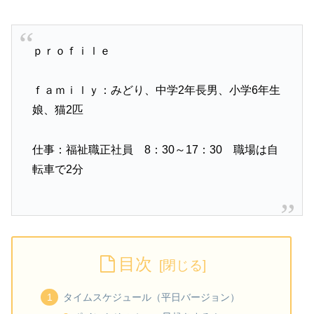
ｐｒｏｆｉｌｅ
ｆａｍｉｌｙ：みどり、中学2年長男、小学6年生
娘、猫2匹
仕事：福祉職正社員 8：30～17：30 職場は自
転車で2分
目次
タイムスケジュール（平日バージョン）