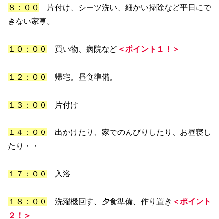
８：００
片付け、シーツ洗い、細かい掃除など平日にで
きない家事。
１０：００
買い物、病院など
＜ポイント１！＞
１２：００
帰宅。昼食準備。
１３：００
片付け
１４：００
出かけたり、家でのんびりしたり、お昼寝し
たり・・
１
７
：００
入浴
１８：００
洗濯機回す、夕食準備、作り置き
＜ポイント
２！＞