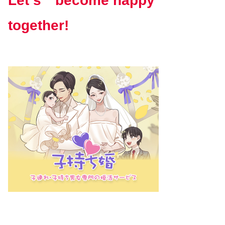
Let‘s become happy
together!